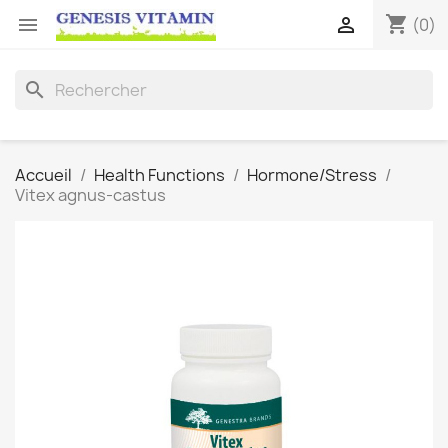
shopping_cart


(0)
search
Accueil
Health Functions
Hormone/Stress
Vitex agnus-castus