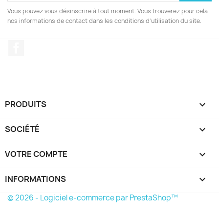
Vous pouvez vous désinscrire à tout moment. Vous trouverez pour cela
nos informations de contact dans les conditions d'utilisation du site.
Facebook
PRODUITS

SOCIÉTÉ

VOTRE COMPTE

INFORMATIONS
keyboard_arrow_down
© 2026 - Logiciel e-commerce par PrestaShop™